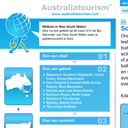
BEG
KA
So
Welkom in New South Wales!
Kies nu een gebied op de kaart of in de lijst
hieronder van New South Wales waar je
Ond
geinteresseerd in bent.
lee
bui
act
Kies een staat
of 
bal
Kies een gebied
en 
Illawarra & Southern Highlands, South
avo
Coast, Snowy Mountains
New England & Central NSW, Hunter
ove
Region, Blue Mountains
Norfolk and Lord Howe Islands
Northern Rivers, North Coast
Kli
Riverina & The Murray
Sydney, Sydney Central
The Living Outback
Kies een symbool