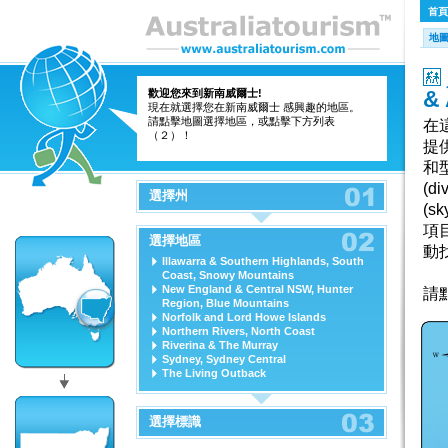
首頁
地
&
歡迎您來到新南威爾士!
現在就選擇您在新南威爾士 感興趣的地區。
請點擊地圖選擇地區，或點擊下方列表
在
（２）！
提
和
(d
選擇州
(
項
選擇地區
動
Illawarra & Southern Highlands, South
Coast, Snowy Mountains
New England & Central NSW, Hunter
請
Region, Blue Mountains
Norfolk and Lord Howe Islands
Northern Rivers, North Coast
Riverina & The Murray
Sydney, Sydney Central
The Living Outback
選擇標識