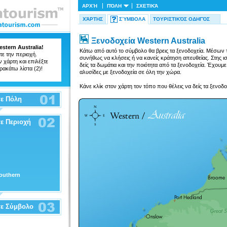
ΑΡΧΉ
ΠΌΛΗ
ΣΧΕΤΙΚΆ
ΧΆΡΤΗΣ
ΣΎΜΒΟΛΑ
ΤΟΥΡΙΣΤΙΚΌΣ ΟΔΗΓΌΣ
Ξενοδοχεία Western Australia
stern Australia!
Κάτω από αυτό το σύμβολο θα βρεις τα ξενοδοχεία. Μέσων τ
ε την περιοχή.
συνήθως να κλήσεις ή να κανείς κράτηση απευθείας. Στης ι
χάρτη και επιλέξτε
δείς τα δωμάτια και την ποιότητα από τα ξενοδοχεία. Έχουμ
ρακάτω λίστα (2)!
αλυσίδες με ξενοδοχεία σε όλη την χώρα.
Κάνε κλίκ στον χάρτη τον τόπο που θέλεις να δείς τα ξενοδο
ε Πόλη
ε Περιοχή
outhern
τε Σύμβολο