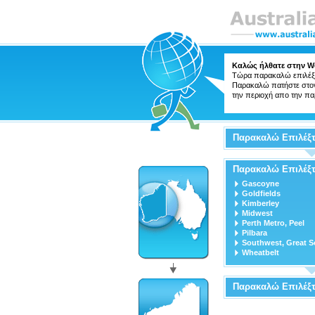
Καλώς ήλθατε στην We
Τώρα παρακαλώ επιλέξτ
Παρακαλώ πατήστε στον 
την περιοχή απο την πα
Παρακαλώ Επιλέξτ
Παρακαλώ Επιλέξτ
Gascoyne
Goldfields
Kimberley
Midwest
Perth Metro, Peel
Pilbara
Southwest, Great S
Wheatbelt
Παρακαλώ Επιλέξ