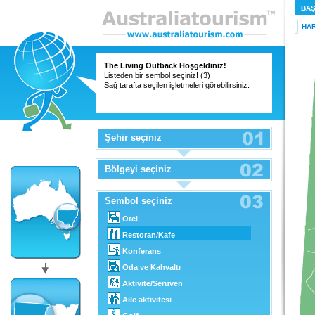
BAŞ
HAR
The Living Outback Hoşgeldiniz!
Listeden bir sembol seçiniz! (3)
Sağ tarafta seçilen işletmeleri görebilirsiniz.
Şehir seçiniz
Bölgeyi seçiniz
Sembol seçiniz
Otel
Restoran/Kafe
Konferans
Oda ve Kahvaltı
Aktivite/Serüven
Aile aktivitesi