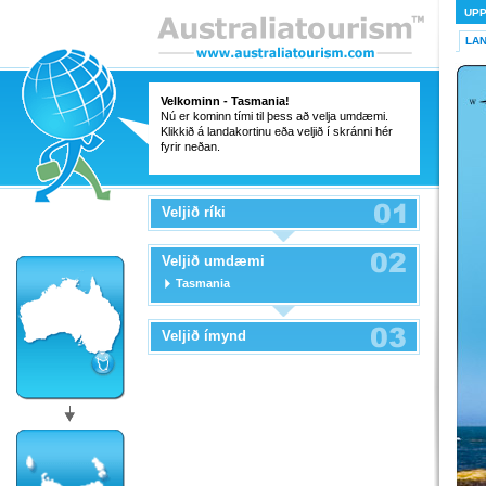
UP
LA
Velkominn - Tasmania!
Nú er kominn tími til þess að velja umdæmi.
Klikkið á landakortinu eða veljið í skránni hér
fyrir neðan.
Veljið ríki
Veljið umdæmi
Tasmania
Veljið ímynd