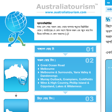
শুরু
মানচ
স্বাগতমভিক্টোরিয়া
বিছা
সময় এসে গেছে অঞ্চল বেছে নেয়ার আপনার পছন্দের ভিক্টোরিয়া
থেকে। মানচিত্রের যে কোন অংশে ক্লিক করুন এবং পছন্দ করে নিন
অবস্
নীচের তালিকার যে কোন অঞ্চলের (২)!
সকাল
আপনি
অঙ্গদেশ বেছে নি
এখনই
অঞ্চল বেছে নিন।
Great Ocean Road
Melbourne
Melbourne & Surrounds, Yarra Valley &
Dandenongs
Murray Outback, Grampians, Goldfields
Wine & High Country, Phillip Island &
Gippsland, Lakes & Wilderness
চিহ্ন বেছে নিন।