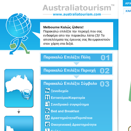
ΑΡ
ΧΆ
Melbourne Καλώς ήλθατε!
Παρακαλώ επιλέξτε την περιοχή που σας
ενδιαφέρει απο την παρακάτω λίστα (3)! Τα
αποτελέσματα της έρευνας σας θα εμφανιστούν
στον χάρτη στα δεξιά.
Παρακαλώ Επιλέξτε Πόλη
Παρακαλώ Επιλέξτε Περιοχή
Παρακαλώ Επιλέξτε Σύμβολο
Ξενοδοχείο
Εστιατόριο/Καφετερία
Συνεδριακό συγκρότημα
Bed and Breakfast
Δραστηριότητα/Περιπέτεια
Οικογενειακή Δραστηριότητα