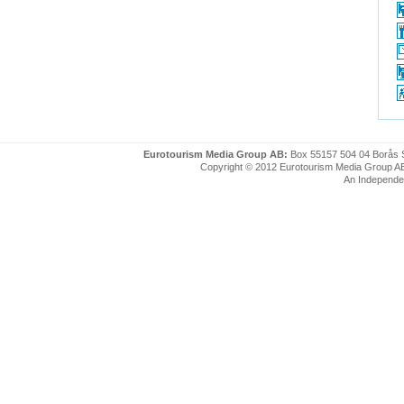
Eurotourism Media Group AB:
Box 55157 504 04 Borås 
Copyright © 2012 Eurotourism Media Group AB. P
An Independe