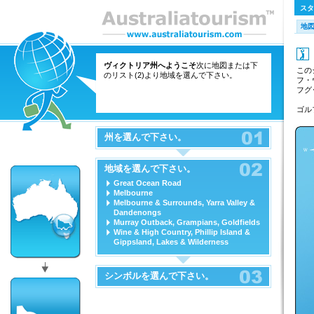
スタ
地
ヴィクトリア州へようこそ
次に地図または下
この
のリスト(2)より地域を選んで下さい。
フ・
フグ
ゴル
州を選んで下さい。
地域を選んで下さい。
Great Ocean Road
Melbourne
Melbourne & Surrounds, Yarra Valley &
Dandenongs
Murray Outback, Grampians, Goldfields
Wine & High Country, Phillip Island &
Gippsland, Lakes & Wilderness
シンボルを選んで下さい。