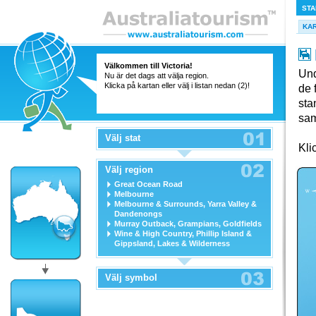
STA
KA
Välkommen till Victoria!
Und
Nu är det dags att välja region.
Klicka på kartan eller välj i listan nedan (2)!
de 
sta
sam
Välj stat
Kli
Välj region
Great Ocean Road
Melbourne
Melbourne & Surrounds, Yarra Valley &
Dandenongs
Murray Outback, Grampians, Goldfields
Wine & High Country, Phillip Island &
Gippsland, Lakes & Wilderness
Välj symbol