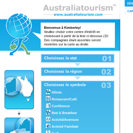
DÉ
CA
Bienvenue à Kimberley!
Veuillez choisir votre centre d'intérêt en
choisissant à partir de la liste ci-dessous (3)!
Des compagnies étant assorties seront
montrées sur la carte au droite.
Choisissez la etat
Choisissez la région
Choisissez le symbole
Hôtels
Restaurant/Café
Conférence
Bed & Breakfast
Activité/Aventure
Activité Familiale