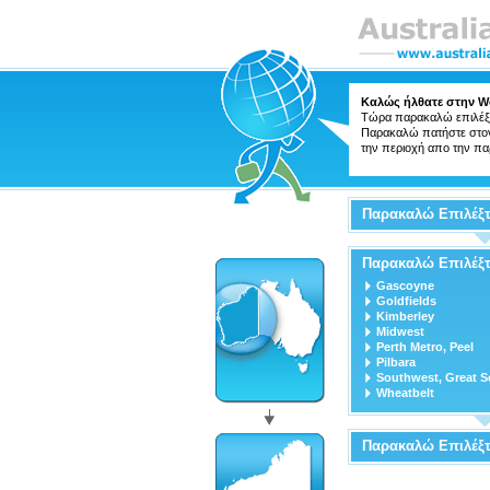
Καλώς ήλθατε στην We
Τώρα παρακαλώ επιλέξτ
Παρακαλώ πατήστε στον 
την περιοχή απο την πα
Παρακαλώ Επιλέξτ
Παρακαλώ Επιλέξτ
Gascoyne
Goldfields
Kimberley
Midwest
Perth Metro, Peel
Pilbara
Southwest, Great S
Wheatbelt
Παρακαλώ Επιλέξ