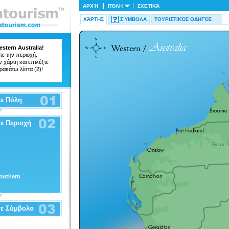
ΑΡΧΉ
ΠΌΛΗ
ΣΧΕΤΙΚΆ
ΧΆΡΤΗΣ
ΣΎΜΒΟΛΑ
ΤΟΥΡΙΣΤΙΚΌΣ ΟΔΗΓΌΣ
stern Australia!
ε την περιοχή.
χάρτη και επιλέξτε
ρακάτω λίστα (2)!
ε Πόλη
ε Περιοχή
outhern
τε Σύμβολο