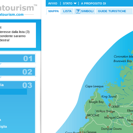
AVVIO
STATO
A PROPOSITO DI
MAPPA
LISTA
SIMBOLI
GUIDE TURISTICHE
!
teresse dalla lista (3)
ispondente saranno
destra!
ia
a
iglia