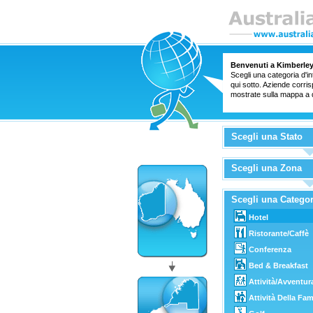
Benvenuti a Kimberley
Scegli una categoria d'in
qui sotto. Aziende corr
mostrate sulla mappa a 
Scegli una Stato
Scegli una Zona
Scegli una Categor
Hotel
Ristorante/Caffè
Conferenza
Bed & Breakfast
Attività/Avventur
Attività Della Fam