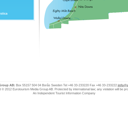
stica
 Group AB:
Box 55157 504 04 Borås Sweden Tel +46 33-233220 Fax +46 33-233222
info@a
 © 2012 Eurotourism Media Group AB. Protected by international law; any violation will be p
An Independent Tourist Information Company