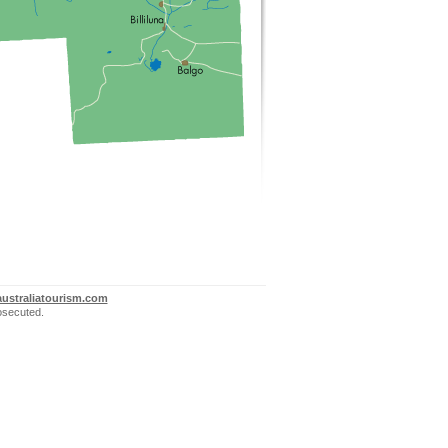
ustraliatourism.com
rosecuted.