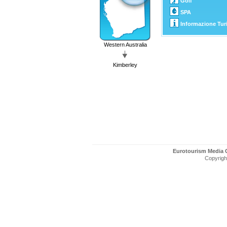
Golf
SPA
Informazione Turi
Western Australia
Kimberley
Eurotourism Media
Copyright