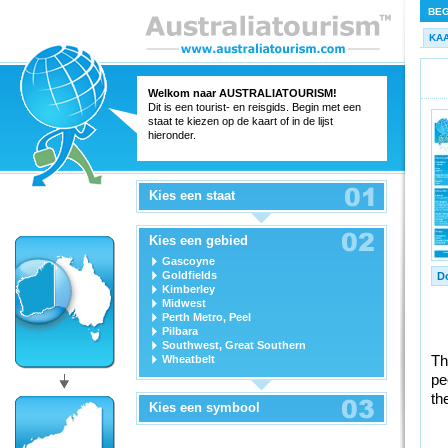
BEG
KA
Welkom naar
AUSTRALIATOURISM
!
Dit is een tourist- en reisgids. Begin met een
staat te kiezen op de kaart of in de lijst
hieronder.
Kies een staat
Kies een gebied
Gascoyne
Goldfields
D
Kimberley
Midwest
Perth Metro, Peel
Pilbara
Southwest, Great Southern
Th
Wheatbelt
pe
th
Kies een symbool