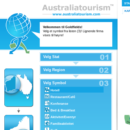
STA
KA
Velkommen til Goldfields!
Velg et symbol fra listen (3)! Lignende firma
vises til høyre!
Velg Stat
Velg Region
Velg Symbol
Hotell
Restaurant/Café
Konferanse
Bed & Breakfast
Aktivitet/Eventyr
Familieaktivitet