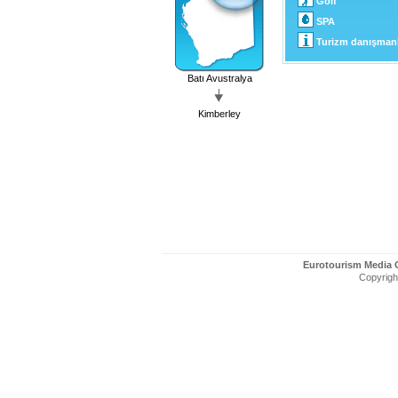
Golf
SPA
Turizm danışmanl
Batı Avustralya
Kimberley
Eurotourism Media
Copyright