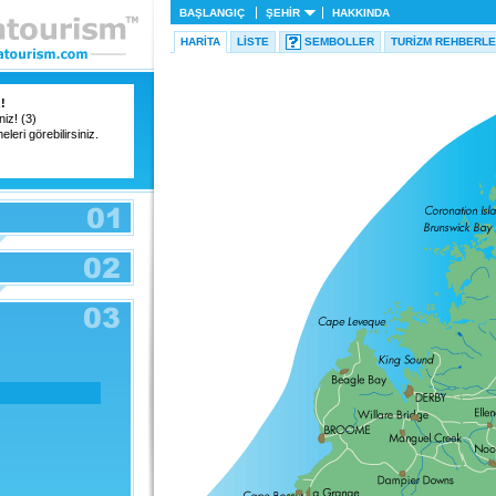
BAŞLANGIÇ
ŞEHIR
HAKKINDA
HARITA
LISTE
SEMBOLLER
TURIZM REHBERLE
!
iz! (3)
eleri görebilirsiniz.