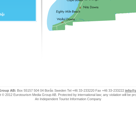
ığı
 Group AB:
Box 55157 504 04 Borås Sweden Tel +46 33-233220 Fax +46 33-233222
info@a
 © 2012 Eurotourism Media Group AB. Protected by international law; any violation will be p
An Independent Tourist Information Company