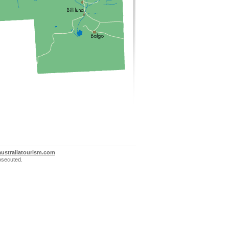
ustraliatourism.com
rosecuted.