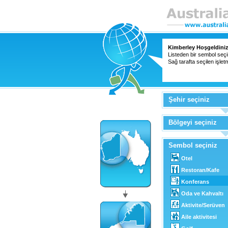
Kimberley Hoşgeldiniz
Listeden bir sembol seçin
Sağ tarafta seçilen işletm
Şehir seçiniz
Bölgeyi seçiniz
Sembol seçiniz
Otel
Restoran/Kafe
Konferans
Oda ve Kahvaltı
Aktivite/Serüven
Aile aktivitesi