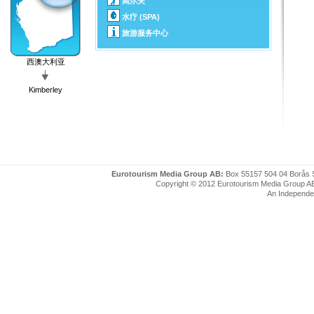
高尔夫
水疗 (SPA)
旅游服务中心
西澳大利亚
Kimberley
Eurotourism Media Group AB:
Box 55157 504 04 Borås 
Copyright © 2012 Eurotourism Media Group AB. P
An Independe