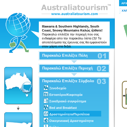
ΑΡ
ΧΆ
Illawarra & Southern Highlands, South
Coast, Snowy Mountains Καλώς ήλθατε!
Παρακαλώ επιλέξτε την περιοχή που σας
ενδιαφέρει απο την παρακάτω λίστα (3)! Τα
αποτελέσματα της έρευνας σας θα εμφανιστούν
στον χάρτη στα δεξιά.
Παρακαλώ Επιλέξτε Πόλη
Παρακαλώ Επιλέξτε Περιοχή
Παρακαλώ Επιλέξτε Σύμβολο
Ξενοδοχείο
Εστιατόριο/Καφετερία
Συνεδριακό συγκρότημα
Bed and Breakfast
Δραστηριότητα/Περιπέτεια
Οικογενειακή Δραστηριότητα