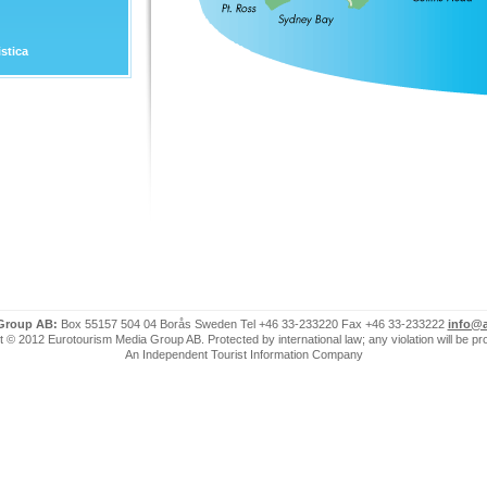
stica
 Group AB:
Box 55157 504 04 Borås Sweden Tel +46 33-233220 Fax +46 33-233222
info@a
 © 2012 Eurotourism Media Group AB. Protected by international law; any violation will be p
An Independent Tourist Information Company