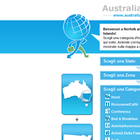
Benvenuti a Norfolk 
Islands!
Scegli una categoria d'in
qui sotto. Aziende corr
mostrate sulla mappa a 
Scegli una Stato
Scegli una Zona
Scegli una Categor
Hotel
Ristorante/Caffè
Conferenza
Bed & Breakfast
Attività/Avventur
Attività Della Fam