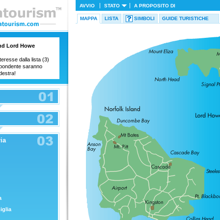
AVVIO
STATO
A PROPOSITO DI
MAPPA
LISTA
SIMBOLI
GUIDE TURISTICHE
and Lord Howe
teresse dalla lista (3)
ispondente saranno
destra!
ia
a
iglia