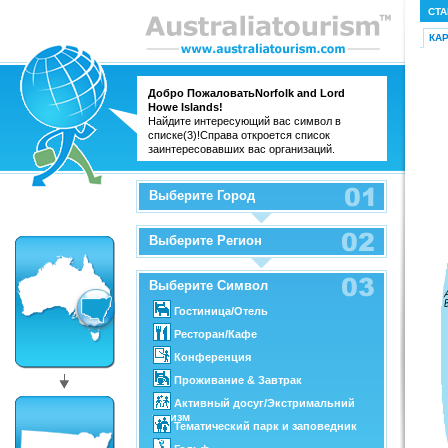
СТА
КА
Добро ПожаловатьNorfolk and Lord
Howe Islands!
Найдите интересующий вас символ в
списке(3)!Справа откроется список
заинтересовавших вас организаций.
Выберите Город
Выберите Регион
Выберите Символ
Гостиница/Отель
Ресторан/Кафе
Конференция
Проживание & Завтрак
Активный досуг/Экстримальний
туризм
Тематический парк и заповедник