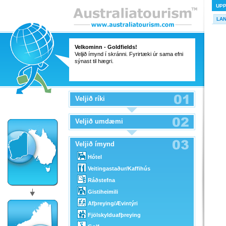
UP
LA
Velkominn - Goldfields!
Veljið ímynd í skránni. Fyrirtæki úr sama efni
sýnast til hægri.
Veljið ríki
Veljið umdæmi
Veljið ímynd
Hótel
Veitingastaður/Kaffihús
Ráðstefna
Gistiheimili
Afþreying/Ævintýri
Fjölskylduafþreying