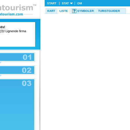
START
STAT
OM
KART
LISTE
SYMBOLER
TURISTGUIDER
lds!
 (3)! Lignende firma