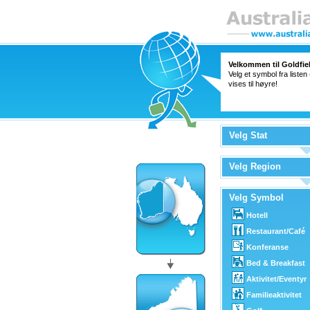
Velkommen til Goldfie
Velg et symbol fra listen
vises til høyre!
Velg Stat
Velg Region
Velg Symbol
Hotell
Restaurant/Café
Konferanse
Bed & Breakfast
Aktivitet/Eventyr
Familieaktivitet