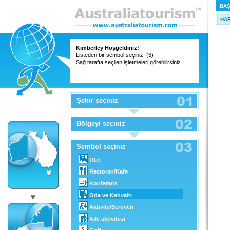
BAŞ
HAR
Kimberley Hoşgeldiniz!
Listeden bir sembol seçiniz! (3)
Sağ tarafta seçilen işletmeleri görebilirsiniz.
Şehir seçiniz
Bölgeyi seçiniz
Sembol seçiniz
Otel
Restoran/Kafe
Konferans
Oda ve Kahvaltı
Aktivite/Serüven
Aile aktivitesi