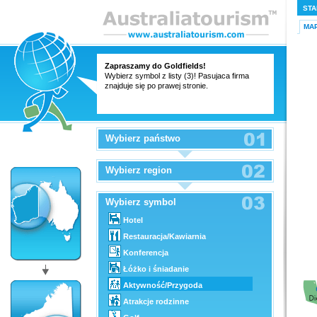
STA
MA
Zapraszamy do Goldfields!
Wybierz symbol z listy (3)! Pasujaca firma
znajduje się po prawej stronie.
Wybierz państwo
Wybierz region
Wybierz symbol
Hotel
Restauracja/Kawiarnia
Konferencja
Łóżko i śniadanie
Aktywność/Przygoda
Atrakcje rodzinne