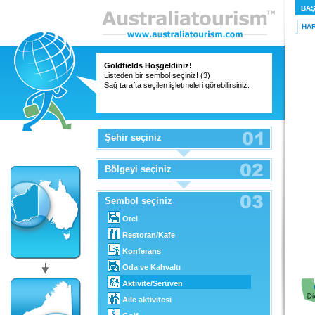
BAŞ
HAR
Goldfields Hoşgeldiniz!
Listeden bir sembol seçiniz! (3)
Sağ tarafta seçilen işletmeleri görebilirsiniz.
Şehir seçiniz
Bölgeyi seçiniz
Sembol seçiniz
Otel
Restoran/Kafe
Konferans
Oda ve Kahvaltı
Aktivite/Serüven
Aile aktivitesi