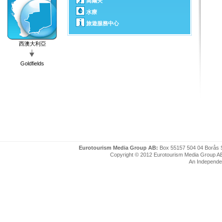
高爾夫
水療
旅遊服務中心
西澳大利亞
Goldfields
Eurotourism Media Group AB:
Box 55157 504 04 Borås 
Copyright © 2012 Eurotourism Media Group AB. P
An Independe