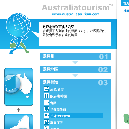
首頁
地
歡迎您來到西澳大利亞!
請選擇下方列表上的標識（３）。相匹配的公
司就會顯示在右邊的地圖！
選擇州
選擇地區
選擇標識
旅館/酒店
飯店/咖啡屋
會議
早餐加住宿
戶外活動/冒險
家庭度假