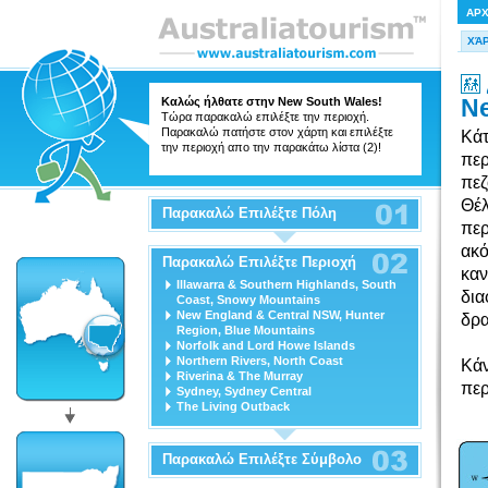
ΑΡ
ΧΆ
N
Καλώς ήλθατε στην New South Wales!
Τώρα παρακαλώ επιλέξτε την περιοχή.
Παρακαλώ πατήστε στον χάρτη και επιλέξτε
Κάτ
την περιοχή απο την παρακάτω λίστα (2)!
περ
πεζ
Θέλ
Παρακαλώ Επιλέξτε Πόλη
περ
ακό
Παρακαλώ Επιλέξτε Περιοχή
καν
Illawarra & Southern Highlands, South
δια
Coast, Snowy Mountains
New England & Central NSW, Hunter
δρα
Region, Blue Mountains
Norfolk and Lord Howe Islands
Northern Rivers, North Coast
Κάν
Riverina & The Murray
περ
Sydney, Sydney Central
The Living Outback
Παρακαλώ Επιλέξτε Σύμβολο